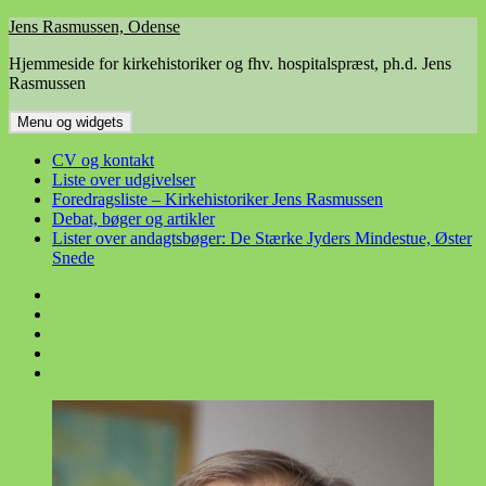
Hop
Jens Rasmussen, Odense
til
Hjemmeside for kirkehistoriker og fhv. hospitalspræst, ph.d. Jens
indhold
Rasmussen
Menu og widgets
CV og kontakt
Liste over udgivelser
Foredragsliste – Kirkehistoriker Jens Rasmussen
Debat, bøger og artikler
Lister over andagtsbøger: De Stærke Jyders Mindestue, Øster
Snede
CV
og
Liste
kontakt
over
Foredragsliste
udgivelser
–
Debat,
Kirkehistoriker
bøger
Lister
Jens
og
over
Rasmussen
artikler
andagtsbøger:
De
Stærke
Jyders