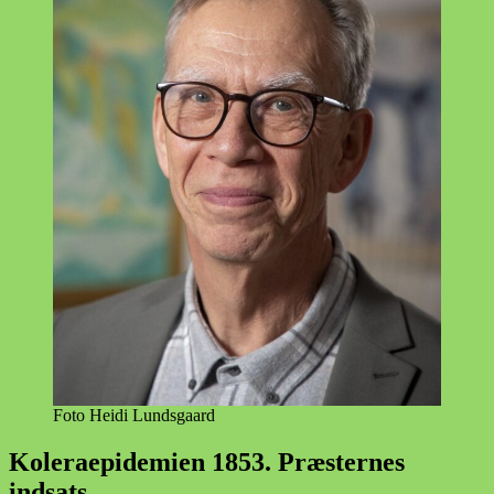
Mindestue,
Øster
Snede
Foto Heidi Lundsgaard
Koleraepidemien 1853. Præsternes
indsats