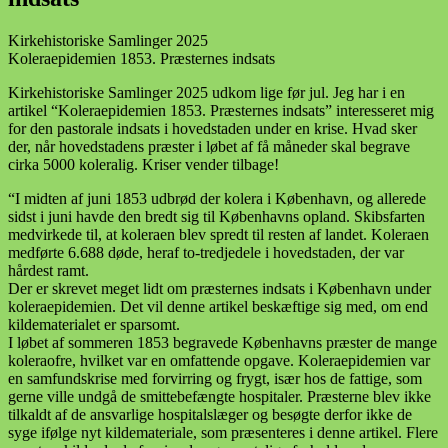
Kirkehistoriske Samlinger 2025
Koleraepidemien 1853. Præsternes indsats
Kirkehistoriske Samlinger 2025 udkom lige før jul. Jeg har i en
artikel “Koleraepidemien 1853. Præsternes indsats” interesseret mig
for den pastorale indsats i hovedstaden under en krise. Hvad sker
der, når hovedstadens præster i løbet af få måneder skal begrave
cirka 5000 koleralig. Kriser vender tilbage!
“I midten af juni 1853 udbrød der kolera i København, og allerede
sidst i juni havde den bredt sig til Københavns opland. Skibsfarten
medvirkede til, at koleraen blev spredt til resten af landet. Koleraen
medførte 6.688 døde, heraf to-tredjedele i hovedstaden, der var
hårdest ramt.
Der er skrevet meget lidt om præsternes indsats i København under
koleraepidemien. Det vil denne artikel beskæftige sig med, om end
kildematerialet er sparsomt.
I løbet af sommeren 1853 begravede Københavns præster de mange
koleraofre, hvilket var en omfattende opgave. Koleraepidemien var
en samfundskrise med forvirring og frygt, især hos de fattige, som
gerne ville undgå de smittebefængte hospitaler. Præsterne blev ikke
tilkaldt af de ansvarlige hospitalslæger og besøgte derfor ikke de
syge ifølge nyt kildemateriale, som præsenteres i denne artikel. Flere