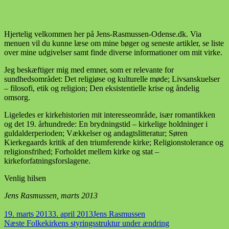
Mindestue,
Øster
Snede
Hjertelig velkommen her på Jens-Rasmussen-Odense.dk. Via
menuen vil du kunne læse om mine bøger og seneste artikler, se liste
over mine udgivelser samt finde diverse informationer om mit virke.
Jeg beskæftiger mig med emner, som er relevante for
sundhedsområdet: Det religiøse og kulturelle møde; Livsanskuelser
– filosofi, etik og religion; Den eksistentielle krise og åndelig
omsorg.
Ligeledes er kirkehistorien mit interesseområde, især romantikken
og det 19. århundrede: En brydningstid – kirkelige holdninger i
guldalderperioden; Vækkelser og andagtslitteratur; Søren
Kierkegaards kritik af den triumferende kirke; Religionstolerance og
religionsfrihed; Forholdet mellem kirke og stat –
kirkeforfatningsforslagene.
Venlig hilsen
Jens Rasmussen, marts 2013
Udgivet
Forfatter
19. marts 2013
3. april 2013
Jens Rasmussen
i
Indlægsnavigation
Næste
Næste
Folkekirkens styringsstruktur under ændring