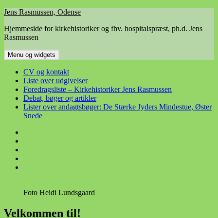
Hop
Jens Rasmussen, Odense
til
Hjemmeside for kirkehistoriker og fhv. hospitalspræst, ph.d. Jens
indhold
Rasmussen
Menu og widgets
CV og kontakt
Liste over udgivelser
Foredragsliste – Kirkehistoriker Jens Rasmussen
Debat, bøger og artikler
Lister over andagtsbøger: De Stærke Jyders Mindestue, Øster
Snede
CV
og
Liste
kontakt
over
Foredragsliste
udgivelser
–
Debat,
Kirkehistoriker
bøger
Lister
Jens
og
over
Rasmussen
artikler
andagtsbøger:
Foto Heidi Lundsgaard
De
Stærke
Jyders
Velkommen til!