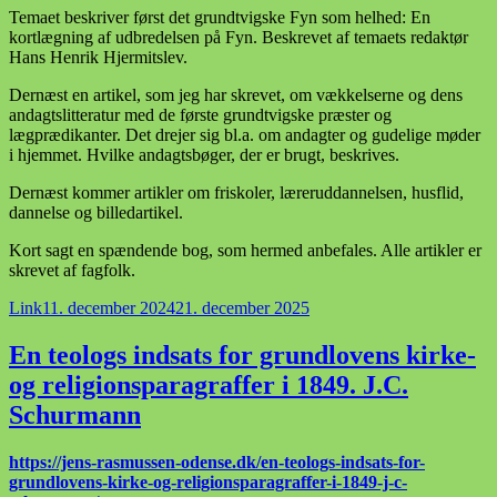
Temaet beskriver først det grundtvigske Fyn som helhed: En
kortlægning af udbredelsen på Fyn. Beskrevet af temaets redaktør
Hans Henrik Hjermitslev.
Dernæst en artikel, som jeg har skrevet, om vækkelserne og dens
andagtslitteratur med de første grundtvigske præster og
lægprædikanter. Det drejer sig bl.a. om andagter og gudelige møder
i hjemmet. Hvilke andagtsbøger, der er brugt, beskrives.
Dernæst kommer artikler om friskoler, læreruddannelsen, husflid,
dannelse og billedartikel.
Kort sagt en spændende bog, som hermed anbefales. Alle artikler er
skrevet af fagfolk.
Format
Udgivet
Link
11. december 2024
21. december 2025
i
En teologs indsats for grundlovens kirke-
og religionsparagraffer i 1849. J.C.
Schurmann
https://jens-rasmussen-odense.dk/en-teologs-indsats-for-
grundlovens-kirke-og-religionsparagraffer-i-1849-j-c-