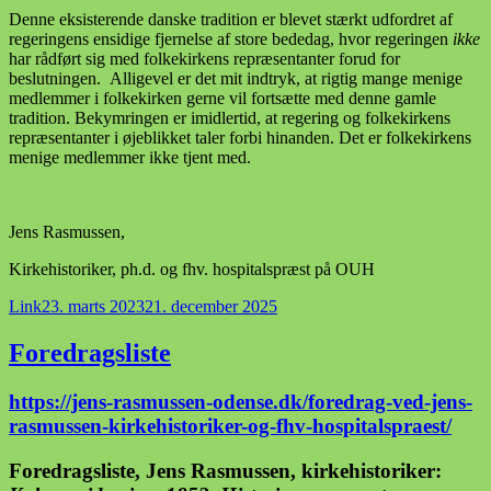
Denne eksisterende danske tradition er blevet stærkt udfordret af
regeringens ensidige fjernelse af store bededag, hvor regeringen
ikke
har rådført sig med folkekirkens repræsentanter forud for
beslutningen. Alligevel er det mit indtryk, at rigtig mange menige
medlemmer i folkekirken gerne vil fortsætte med denne gamle
tradition. Bekymringen er imidlertid, at regering og folkekirkens
repræsentanter i øjeblikket taler forbi hinanden. Det er folkekirkens
menige medlemmer ikke tjent med.
Jens Rasmussen,
Kirkehistoriker, ph.d. og fhv. hospitalspræst på OUH
Format
Udgivet
Link
23. marts 2023
21. december 2025
i
Foredragsliste
https://jens-rasmussen-odense.dk/foredrag-ved-jens-
rasmussen-kirkehistoriker-og-fhv-hospitalspraest/
Foredragsliste, Jens Rasmussen, kirkehistoriker: