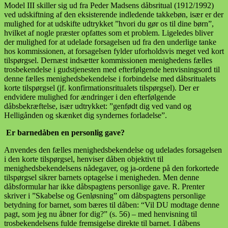
Model III skiller sig ud fra Peder Madsens dåbsritual (1912/1992)
ved udskiftning af den eksisterende indledende takkebøn, især er der
mulighed for at udskifte udtrykket ”hvori du gør os til dine børn”,
hvilket af nogle præster opfattes som et problem. Ligeledes bliver
der mulighed for at udelade forsagelsen ud fra den underlige tanke
hos kommissionen, at forsagelsen fylder uforholdsvis meget ved kort
tilspørgsel. Dernæst indsætter kommissionen menighedens fælles
trosbekendelse i gudstjenesten med efterfølgende henvisningsord til
denne fælles menighedsbekendelse i forbindelse med dåbsritualets
korte tilspørgsel (jf. konfirmationsritualets tilspørgsel). Der er
endvidere mulighed for ændringer i den efterfølgende
dåbsbekræftelse, især udtrykket: ”genfødt dig ved vand og
Helligånden og skænket dig syndernes forladelse”.
Er barnedåben en personlig gave?
Anvendes den fælles menighedsbekendelse og udelades forsagelsen
i den korte tilspørgsel, henviser dåben objektivt til
menighedsbekendelsens nådegaver, og ja-ordene på den forkortede
tilspørgsel sikrer barnets optagelse i menigheden. Men denne
dåbsformular har ikke dåbspagtens personlige gave. R. Prenter
skriver i ”Skabelse og Genløsning” om dåbspagtens personlige
betydning for barnet, som bæres til dåben: “Vil DU modtage denne
pagt, som jeg nu åbner for dig?” (s. 56) – med henvisning til
trosbekendelsens fulde fremsigelse direkte til barnet. I dåbens