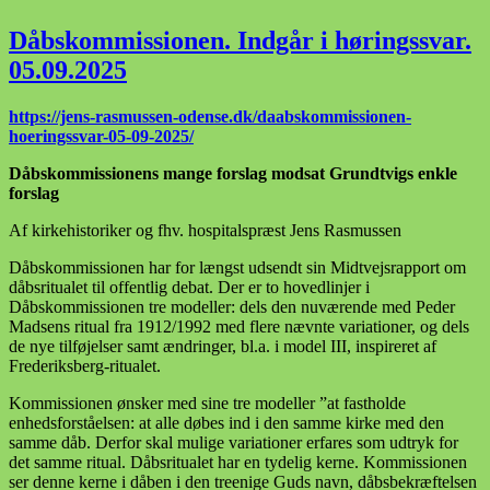
Mindestue,
Øster
Dåbskommissionen. Indgår i høringssvar.
Snede
05.09.2025
https://jens-rasmussen-odense.dk/daabskommissionen-
hoeringssvar-05-09-2025/
Dåbskommissionens mange forslag modsat Grundtvigs enkle
forslag
Af kirkehistoriker og fhv. hospitalspræst Jens Rasmussen
Dåbskommissionen har for længst udsendt sin Midtvejsrapport om
dåbsritualet til offentlig debat. Der er to hovedlinjer i
Dåbskommissionen tre modeller: dels den nuværende med Peder
Madsens ritual fra 1912/1992 med flere nævnte variationer, og dels
de nye tilføjelser samt ændringer, bl.a. i model III, inspireret af
Frederiksberg-ritualet.
Kommissionen ønsker med sine tre modeller ”at fastholde
enhedsforståelsen: at alle døbes ind i den samme kirke med den
samme dåb. Derfor skal mulige variationer erfares som udtryk for
det samme ritual. Dåbsritualet har en tydelig kerne. Kommissionen
ser denne kerne i dåben i den treenige Guds navn, dåbsbekræftelsen