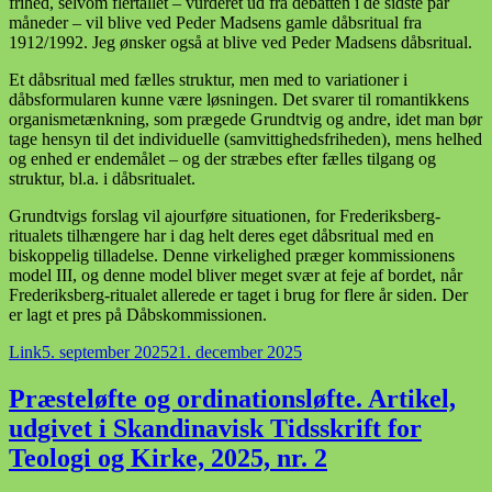
frihed, selvom flertallet – vurderet ud fra debatten i de sidste par
måneder – vil blive ved Peder Madsens gamle dåbsritual fra
1912/1992. Jeg ønsker også at blive ved Peder Madsens dåbsritual.
Et dåbsritual med fælles struktur, men med to variationer i
dåbsformularen kunne være løsningen. Det svarer til romantikkens
organismetænkning, som prægede Grundtvig og andre, idet man bør
tage hensyn til det individuelle (samvittighedsfriheden), mens helhed
og enhed er endemålet – og der stræbes efter fælles tilgang og
struktur, bl.a. i dåbsritualet.
Grundtvigs forslag vil ajourføre situationen, for Frederiksberg-
ritualets tilhængere har i dag helt deres eget dåbsritual med en
biskoppelig tilladelse. Denne virkelighed præger kommissionens
model III, og denne model bliver meget svær at feje af bordet, når
Frederiksberg-ritualet allerede er taget i brug for flere år siden. Der
er lagt et pres på Dåbskommissionen.
Format
Udgivet
Link
5. september 2025
21. december 2025
i
Præsteløfte og ordinationsløfte. Artikel,
udgivet i Skandinavisk Tidsskrift for
Teologi og Kirke, 2025, nr. 2