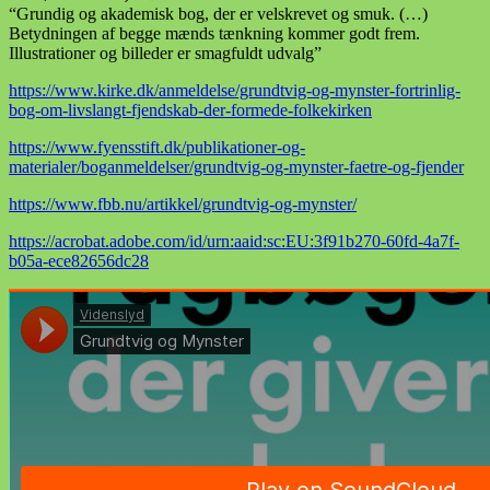
“Grundig og akademisk bog, der er velskrevet og smuk. (…)
Betydningen af begge mænds tænkning kommer godt frem.
Illustrationer og billeder er smagfuldt udvalg”
https://www.kirke.dk/anmeldelse/grundtvig-og-mynster-fortrinlig-
bog-om-livslangt-fjendskab-der-formede-folkekirken
https://www.fyensstift.dk/publikationer-og-
materialer/boganmeldelser/grundtvig-og-mynster-faetre-og-fjender
https://www.fbb.nu/artikkel/grundtvig-og-mynster/
https://acrobat.adobe.com/id/urn:aaid:sc:EU:3f91b270-60fd-4a7f-
b05a-ece82656dc28