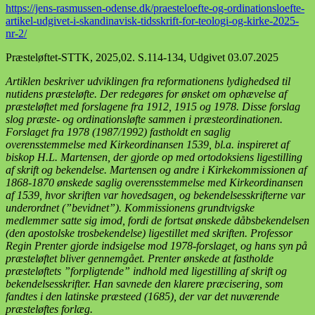
https://jens-rasmussen-odense.dk/praesteloefte-og-ordinationsloefte-
artikel-udgivet-i-skandinavisk-tidsskrift-for-teologi-og-kirke-2025-
nr-2/
Præsteløftet-STTK, 2025,02. S.114-134, Udgivet 03.07.2025
Artiklen beskriver udviklingen fra reformationens lydighedsed til
nutidens præsteløfte. Der redegøres for ønsket om ophævelse af
præsteløftet med forslagene fra 1912, 1915 og 1978. Disse forslag
slog præste- og ordinationsløfte sammen i præsteordinationen.
Forslaget fra 1978 (1987/1992) fastholdt en saglig
overensstemmelse med Kirkeordinansen 1539, bl.a. inspireret af
biskop H.L. Martensen, der gjorde op med ortodoksiens ligestilling
af skrift og bekendelse. Martensen og andre i Kirkekommissionen af
1868-1870 ønskede saglig overensstemmelse med Kirkeordinansen
af 1539, hvor skriften var hovedsagen, og bekendelsesskrifterne var
underordnet (”bevidnet”). Kommissionens grundtvigske
medlemmer satte sig imod, fordi de fortsat ønskede dåbsbekendelsen
(den apostolske trosbekendelse) ligestillet med skriften. Professor
Regin Prenter gjorde indsigelse mod 1978-forslaget, og hans syn på
præsteløftet bliver gennemgået. Prenter ønskede at fastholde
præsteløftets ”forpligtende” indhold med ligestilling af skrift og
bekendelsesskrifter. Han savnede den klarere præcisering, som
fandtes i den latinske præsteed (1685), der var det nuværende
præsteløftes forlæg.