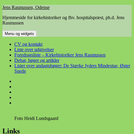
Hop
Jens Rasmussen, Odense
til
Hjemmeside for kirkehistoriker og fhv. hospitalspræst, ph.d. Jens
indhold
Rasmussen
Menu og widgets
CV og kontakt
Liste over udgivelser
Foredragsliste – Kirkehistoriker Jens Rasmussen
Debat, bøger og artikler
Lister over andagtsbøger: De Stærke Jyders Mindestue, Øster
Snede
CV
og
Liste
kontakt
over
Foredragsliste
udgivelser
–
Debat,
Kirkehistoriker
bøger
Lister
Jens
og
over
Rasmussen
artikler
andagtsbøger:
Foto Heidi Lundsgaard
De
Stærke
Jyders
Links