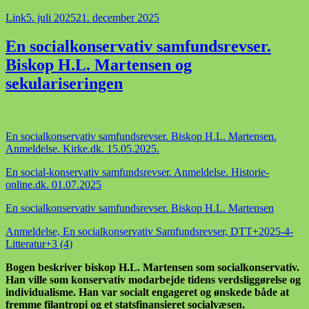
Format
Udgivet
Link
5. juli 2025
21. december 2025
i
En socialkonservativ samfundsrevser.
Biskop H.L. Martensen og
sekulariseringen
En socialkonservativ samfundsrevser. Biskop H.L. Martensen.
Anmeldelse. Kirke.dk. 15.05.2025.
En social-konservativ samfundsrevser. Anmeldelse. Historie-
online.dk. 01.07.2025
En socialkonservativ samfundsrevser. Biskop H.L. Martensen
Anmeldelse, En socialkonservativ Samfundsrevser, DTT+2025-4-
Litteratur+3 (4)
Bogen beskriver biskop H.L. Martensen som socialkonservativ.
Han ville som konservativ modarbejde tidens verdsliggørelse og
individualisme. Han var socialt engageret og ønskede både at
fremme filantropi og et statsfinansieret socialvæsen.