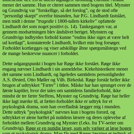
mener det samme. Hun er citeret sammen med bogens titel. Mynster
og Grundtvig var ”forskellige, så det forslog”, og de stod ofte
”personligt skarpt” overfor hinanden, har P.G. Lindhardt fastslået,
men midt i denne ”
tragedie
i 1800-tallets kirkeliv” opfattede
Lindhardt det som noget positivt (s. 14). Tankegangen var, at
gennem modsætningen blev åndslivet beriget. Mynsters og
Grundtvigs indbyrdes forhold kunne ”endnu ikke siges at være helt
ud kortlagt”, konstaterede Lindhardt, hvilket min bog forsøger.
Forholdet kortlægges og viser adskillige åbne spørgsmålstegn ved
de mange beskrevne nuancer i forholdet.
Dette udgangspunkt i bogen har Røge ikke forstået. Røge ikke
engang nævner Lindhardt i sin anmeldelse. Kirkehistorikere mener
det samme som Lindhardt, og ligeledes samtidens personligheder
A.S. Ørsted, Otto Møller og Vilh. Birkedal. Røge forstår heller ikke
brugen af udtrykket ”Fætre” i titlen. Måske har han sprunget over de
første kapitler, hvor der tales om samtidens familieforhold, ikke
mindst de tre fætre Steffens, Mynster og Grundtvig. Røge har heller
ikke lagt mærke til, at fætter-forholdet ikke er udtryk for et
psykologisk drama, som han overfladisk lægger mig i munden.
Dette udtryk ”psykologisk” nævnes kun i bogens forord, og
udtrykket er alene hæftet på nutidens læsere og deres oplevelse af
forholdet mellem Grundtvig og Mynster (f.eks. fra TV-serier om
Grundtvig).
Røge er en nutidig læser, som selv vælger at læse bogen
som et psykologisk drama.
Man får med Røges læsning et indtryk af