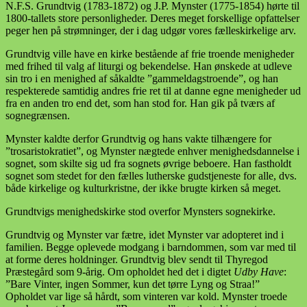
N.F.S. Grundtvig (1783-1872) og J.P. Mynster (1775-1854) hørte til
1800-tallets store personligheder. Deres meget forskellige opfattelser
peger hen på strømninger, der i dag udgør vores fælleskirkelige arv.
Grundtvig ville have en kirke bestående af frie troende menigheder
med frihed til valg af liturgi og bekendelse. Han ønskede at udleve
sin tro i en menighed af såkaldte ”gammeldagstroende”, og han
respekterede samtidig andres frie ret til at danne egne menigheder ud
fra en anden tro end det, som han stod for. Han gik på tværs af
sognegrænsen.
Mynster kaldte derfor Grundtvig og hans vakte tilhængere for
”trosaristokratiet”, og Mynster nægtede enhver menighedsdannelse i
sognet, som skilte sig ud fra sognets øvrige beboere. Han fastholdt
sognet som stedet for den fælles lutherske gudstjeneste for alle, dvs.
både kirkelige og kulturkristne, der ikke brugte kirken så meget.
Grundtvigs menighedskirke stod overfor Mynsters sognekirke.
Grundtvig og Mynster var fætre, idet Mynster var adopteret ind i
familien. Begge oplevede modgang i barndommen, som var med til
at forme deres holdninger. Grundtvig blev sendt til Thyregod
Præstegård som 9-årig. Om opholdet hed det i digtet
Udby Have
:
”Bare Vinter, ingen Sommer, kun det tørre Lyng og Straa!”
Opholdet var lige så hårdt, som vinteren var kold. Mynster troede