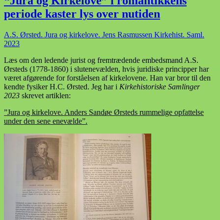
“Jura og Kirkelove” i romantikkens
periode kaster lys over nutiden
A.S. Ørsted. Jura og kirkelove. Jens Rasmussen Kirkehist. Saml.
2023
Læs om den ledende jurist og fremtrædende embedsmand A.S.
Ørsteds (1778-1860) i slutenevælden, hvis juridiske principper har
været afgørende for forståelsen af kirkelovene. Han var bror til den
kendte fysiker H.C. Ørsted. Jeg har i
Kirkehistoriske Samlinger
2023
skrevet artiklen:
”
Jura og kirkelove. Anders Sandøe Ørsteds rummelige opfattelse
under den sene enevælde”
.