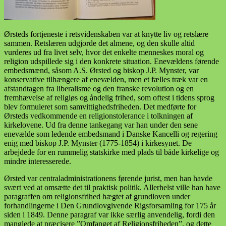
Ørsteds fortjeneste i retsvidenskaben var at knytte liv og retslære
sammen. Retslæren udgjorde det almene, og den skulle altid
vurderes ud fra livet selv, hvor det enkelte menneskes moral og
religion udspillede sig i den konkrete situation. Enevældens førende
embedsmænd, såsom A.S. Ørsted og biskop J.P. Mynster, var
konservative tilhængere af enevælden, men et fælles træk var en
afstandtagen fra liberalisme og den franske revolution og en
fremhævelse af religiøs og åndelig frihed, som oftest i tidens sprog
blev formuleret som samvittighedsfriheden. Det medførte for
Ørsteds vedkommende en religionstolerance i tolkningen af
kirkelovene. Ud fra denne tankegang var han under den sene
enevælde som ledende embedsmand i Danske Kancelli og regering
enig med biskop J.P. Mynster (1775-1854) i kirkesynet. De
arbejdede for en rummelig statskirke med plads til både kirkelige og
mindre interesserede.
Ørsted var centraladministrationens førende jurist, men han havde
svært ved at omsætte det til praktisk politik. Allerhelst ville han have
paragraffen om religionsfrihed hægtet af grundloven under
forhandlingerne i Den Grundlovgivende Rigsforsamling for 175 år
siden i 1849. Denne paragraf var ikke særlig anvendelig, fordi den
manglede at præcisere ”Omfanget af Religionsfriheden”, og dette