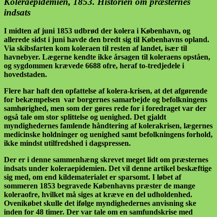
Koleraepidemien, 1853. Historien om præsternes
indsats
I midten af juni 1853 udbrød der kolera i København, og
allerede sidst i juni havde den bredt sig til Københavns opland.
Via skibsfarten kom koleraen til resten af landet, især til
havnebyer. Lægerne kendte ikke årsagen til koleraens opståen,
og sygdommen krævede 6688 ofre, heraf to-tredjedele i
hovedstaden.
Flere har haft den opfattelse af kolera-krisen, at det afgørende
for bekæmpelsen var borgernes samarbejde og befolkningens
samhørighed, men som der gøres rede for i foredraget var der
også tale om stor splittelse og uenighed. Det gjaldt
myndighedernes famlende håndtering af kolerakrisen, lægernes
medicinske holdninger og uenighed samt befolkningens forhold,
ikke mindst utilfredshed i dagspressen.
Der er i denne sammenhæng skrevet meget lidt om præsternes
indsats under koleraepidemien. Det vil denne artikel beskæftige
sig med, om end kildematerialet er sparsomt. I løbet af
sommeren 1853 begravede Københavns præster de mange
koleraofre, hvilket må siges at kræve en del udholdenhed.
Ovenikøbet skulle det ifølge myndighedernes anvisning ske
inden for 48 timer. Der var tale om en samfundskrise med