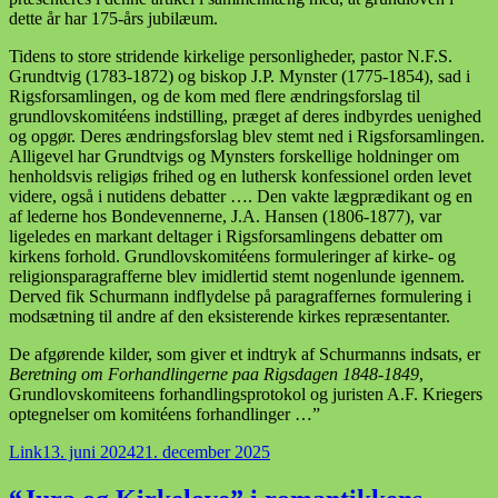
dette år har 175-års jubilæum.
Tidens to store stridende kirkelige personligheder, pastor N.F.S.
Grundtvig (1783-1872) og biskop J.P. Mynster (1775-1854), sad i
Rigsforsamlingen, og de kom med flere ændringsforslag til
grundlovskomitéens indstilling, præget af deres indbyrdes uenighed
og opgør. Deres ændringsforslag blev stemt ned i Rigsforsamlingen.
Alligevel har Grundtvigs og Mynsters forskellige holdninger om
henholdsvis religiøs frihed og en luthersk konfessionel orden levet
videre, også i nutidens debatter …. Den vakte lægprædikant og en
af lederne hos Bondevennerne, J.A. Hansen (1806-1877), var
ligeledes en markant deltager i Rigsforsamlingens debatter om
kirkens forhold. Grundlovskomitéens formuleringer af kirke- og
religionsparagrafferne blev imidlertid stemt nogenlunde igennem.
Derved fik Schurmann indflydelse på paragraffernes formulering i
modsætning til andre af den eksisterende kirkes repræsentanter.
De afgørende kilder, som giver et indtryk af Schurmanns indsats, er
Beretning om Forhandlingerne paa Rigsdagen 1848-1849
,
Grundlovskomiteens forhandlingsprotokol og juristen A.F. Kriegers
optegnelser om komitéens forhandlinger …”
Format
Udgivet
Link
13. juni 2024
21. december 2025
i