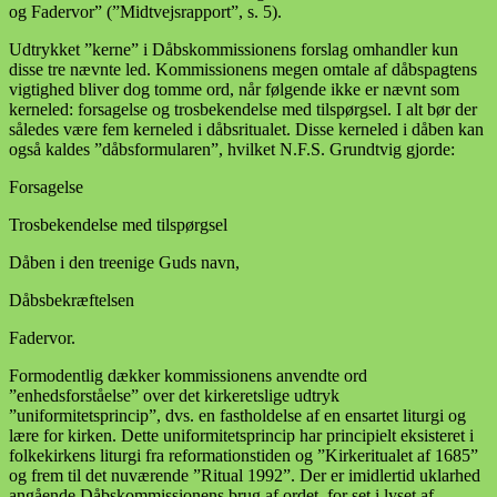
og Fadervor” (”Midtvejsrapport”, s. 5).
Udtrykket ”kerne” i Dåbskommissionens forslag omhandler kun
disse tre nævnte led. Kommissionens megen omtale af dåbspagtens
vigtighed bliver dog tomme ord, når følgende ikke er nævnt som
kerneled: forsagelse og trosbekendelse med tilspørgsel. I alt bør der
således være fem kerneled i dåbsritualet. Disse kerneled i dåben kan
også kaldes ”dåbsformularen”, hvilket N.F.S. Grundtvig gjorde:
Forsagelse
Trosbekendelse med tilspørgsel
Dåben i den treenige Guds navn,
Dåbsbekræftelsen
Fadervor.
Formodentlig dækker kommissionens anvendte ord
”enhedsforståelse” over det kirkeretslige udtryk
”uniformitetsprincip”, dvs. en fastholdelse af en ensartet liturgi og
lære for kirken. Dette uniformitetsprincip har principielt eksisteret i
folkekirkens liturgi fra reformationstiden og ”Kirkeritualet af 1685”
og frem til det nuværende ”Ritual 1992”. Der er imidlertid uklarhed
angående Dåbskommissionens brug af ordet, for set i lyset af