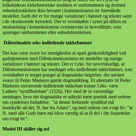
folkekirkens kirkehistoriske tradition er uniformiteten og dermed
enhedsforståelsen ikke bevaret i kommissionens tre foreslåede
modeller, fordi der er for mange variationer i bønner og tekster samt
i de eksisterende kerneled. Der er ovenikøbet i synet på dåben en
modsætning i kommissionens ovennævnte to hovedlinjer, som
sprænger uniformiteten eller enhedsforståelsen.
Dåbsritualets seks indledende takkebønner
Det kan være svært for menigheden at opnå genkendelighed ved
gudstjenesten med Dåbskommissionens tre modeller og mange
variationer i bønner og tekster. Det er f.eks. for uoverskueligt, at
Dåbskommissionen har medtaget seks indledende takkebønner, som
ovenikøbet er meget præget af dogmatiske begreber, der næsten
svarer til Peder Madsens gamle dogmatikbog. Et alternativ til Peder
Madsens nuværende indledende takkebøn kunne f.eks. være
Luthers “syndflodsbøn” (1526). Her med de to væsentlige
sætninger, hvor det dogmatiske er udtrykt mere poetisk med ordene
om syndernes forladelse: ”at denne frelsende syndflod må
bortskylle alt det, N. har fra Adam”; og med ordene om evigt liv: ”at
N. med alle Guds børn må blive værdig til at få del i din forjættelse
om evigt liv“.
Model III skiller sig ud