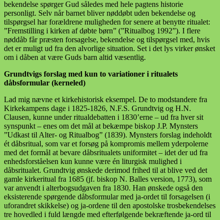
bekendelse spørger Gud således med hele pagtens historie
personligt. Selv når barnet bliver nøddøbt uden bekendelse og
tilspørgsel har forældrene muligheden for senere at benytte ritualet:
”Fremstilling i kirken af døbte børn” (”Ritualbog 1992”). I flere
nøddåb får præsten forsagelse, bekendelse og tilspørgsel med, hvis
det er muligt ud fra den alvorlige situation. Set i det lys virker ønsket
om i dåben at være Guds barn altid væsentlig.
Grundtvigs forslag med kun to variationer i ritualets
dåbsformular (kerneled)
Lad mig nævne et kirkehistorisk eksempel. De to modstandere fra
Kirkekampens dage i 1825-1826, N.F.S. Grundtvig og H.N.
Clausen, kunne under ritualdebatten i 1830’erne – ud fra hver sit
synspunkt – enes om det mål at bekæmpe biskop J.P. Mynsters
”Udkast til Alter- og Ritualbog” (1839). Mynsters forslag indeholdt
ét dåbsritual, som var et forsøg på kompromis mellem yderpolerne
med det formål at bevare dåbsritualets uniformitet – idet der ud fra
enhedsforståelsen kun kunne være én liturgisk mulighed i
dåbsritualet. Grundtvig ønskede derimod frihed til at blive ved det
gamle kirkeritual fra 1685 (jf. biskop N. Balles version, 1773), som
var anvendt i alterbogsudgaven fra 1830. Han ønskede også den
eksisterende spørgende dåbsformular med ja-ordet til forsagelsen (i
uforandret skikkelse) og ja-ordene til den apostolske trosbekendelses
tre hovedled i fuld længde med efterfølgende bekræftende ja-ord til