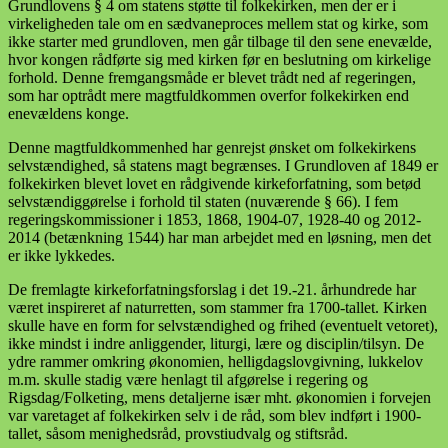
Grundlovens § 4 om statens støtte til folkekirken, men der er i
virkeligheden tale om en sædvaneproces mellem stat og kirke, som
ikke starter med grundloven, men går tilbage til den sene enevælde,
hvor kongen rådførte sig med kirken før en beslutning om kirkelige
forhold. Denne fremgangsmåde er blevet trådt ned af regeringen,
som har optrådt mere magtfuldkommen overfor folkekirken end
enevældens konge.
Denne magtfuldkommenhed har genrejst ønsket om folkekirkens
selvstændighed, så statens magt begrænses. I Grundloven af 1849 er
folkekirken blevet lovet en rådgivende kirkeforfatning, som betød
selvstændiggørelse i forhold til staten (nuværende § 66). I fem
regeringskommissioner i 1853, 1868, 1904-07, 1928-40 og 2012-
2014 (betænkning 1544) har man arbejdet med en løsning, men det
er ikke lykkedes.
De fremlagte kirkeforfatningsforslag i det 19.-21. århundrede har
været inspireret af naturretten, som stammer fra 1700-tallet. Kirken
skulle have en form for selvstændighed og frihed (eventuelt vetoret),
ikke mindst i indre anliggender, liturgi, lære og disciplin/tilsyn. De
ydre rammer omkring økonomien, helligdagslovgivning, lukkelov
m.m. skulle stadig være henlagt til afgørelse i regering og
Rigsdag/Folketing, mens detaljerne især mht. økonomien i forvejen
var varetaget af folkekirken selv i de råd, som blev indført i 1900-
tallet, såsom menighedsråd, provstiudvalg og stiftsråd.