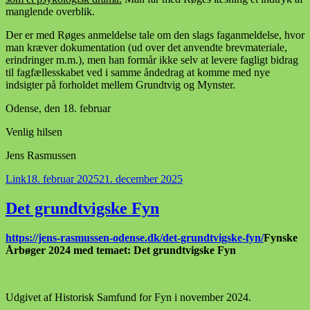
manglende overblik.
Der er med Røges anmeldelse tale om den slags faganmeldelse, hvor
man kræver dokumentation (ud over det anvendte brevmateriale,
erindringer m.m.), men han formår ikke selv at levere fagligt bidrag
til fagfællesskabet ved i samme åndedrag at komme med nye
indsigter på forholdet mellem Grundtvig og Mynster.
Odense, den 18. februar
Venlig hilsen
Jens Rasmussen
Format
Udgivet
Link
18. februar 2025
21. december 2025
i
Det grundtvigske Fyn
https://jens-rasmussen-odense.dk/det-grundtvigske-fyn/
Fynske
Årbøger 2024 med temaet: Det grundtvigske Fyn
Udgivet af Historisk Samfund for Fyn i november 2024.