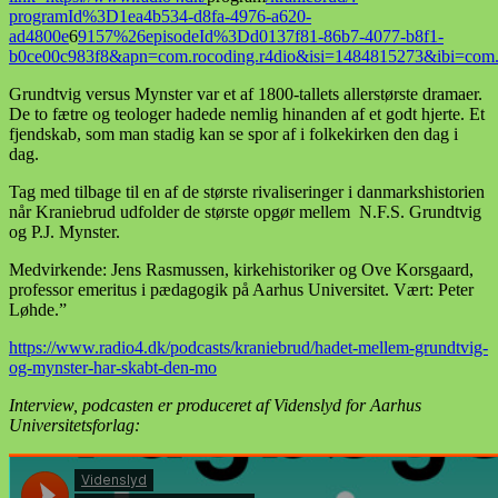
programId%3D1ea4b534-d8fa-4976-a620-
ad4800e
6
9157%26episodeId%3Dd0137f81-86b7-4077-b8f1-
b0ce00c983f8&apn=com.rocoding.r4dio&isi=1484815273&ibi=com.r
Grundtvig versus Mynster var et af 1800-tallets allerstørste dramaer.
De to fætre og teologer hadede nemlig hinanden af et godt hjerte. Et
fjendskab, som man stadig kan se spor af i folkekirken den dag i
dag.
Tag med tilbage til en af de største rivaliseringer i danmarkshistorien
når Kraniebrud udfolder de største opgør mellem N.F.S. Grundtvig
og P.J. Mynster.
Medvirkende: Jens Rasmussen, kirkehistoriker og Ove Korsgaard,
professor emeritus i pædagogik på Aarhus Universitet. Vært: Peter
Løhde.”
https://www.radio4.dk/podcasts/kraniebrud/hadet-mellem-grundtvig-
og-mynster-har-skabt-den-mo
Interview, podcasten er produceret af Videnslyd for Aarhus
Universitetsforlag: