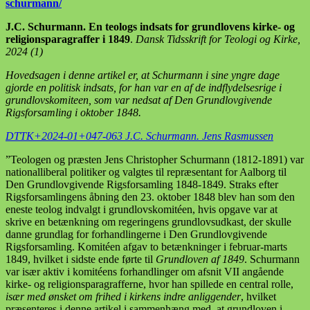
schurmann/
J.C. Schurmann. En teologs indsats for grundlovens kirke- og
religionsparagraffer i 1849
.
Dansk Tidsskrift for Teologi og Kirke,
2024 (1)
Hovedsagen i denne artikel er, at Schurmann i sine yngre dage
gjorde en politisk indsats, for han var en af de indflydelsesrige i
grundlovskomiteen, som var nedsat af Den Grundlovgivende
Rigsforsamling i oktober 1848.
DTTK+2024-01+047-063 J.C. Schurmann. Jens Rasmussen
”Teologen og præsten Jens Christopher Schurmann (1812-1891) var
nationalliberal politiker og valgtes til repræsentant for Aalborg til
Den Grundlovgivende Rigsforsamling 1848-1849. Straks efter
Rigsforsamlingens åbning den 23. oktober 1848 blev han som den
eneste teolog indvalgt i grundlovskomitéen, hvis opgave var at
skrive en betænkning om regeringens grundlovsudkast, der skulle
danne grundlag for forhandlingerne i Den Grundlovgivende
Rigsforsamling. Komitéen afgav to betænkninger i februar-marts
1849, hvilket i sidste ende førte til
Grundloven af 1849
. Schurmann
var især aktiv i komitéens forhandlinger om afsnit VII angående
kirke- og religionsparagrafferne, hvor han spillede en central rolle,
især med ønsket om frihed i kirkens indre anliggender
, hvilket
præsenteres i denne artikel i sammenhæng med, at grundloven i