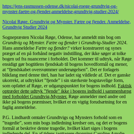
https://jens-rasmussen-odense.dk/nicolai-roege-grundtvig-og-
mynster-faetre-og-fjender-anmeldelse-grundtvig-studier-2024/
Nicolai Røge. Grundtvig og Mynster. Fætre og fjender. Anmeldelse,
Grundtvig Studier 2024
Sognepræsten Nicolai Røge, Odense, har anmeldt min bog om
Grundtvig og Mynster. Fætre og fjender
i
Grundtvig-Studier 2024
.
Hans anmeldelse
Fætre og fjender?
virker konstrueret og synes
præget af en på forhånd negativ indstilling, der ikke søger at tolke
bogen ud fra nuancerne i forholdet. Det kommer til udtryk, når Røge
ensidigt gør bogtitlens fjendskab til bogens hovedformål og mener,
at “fjendskabet oversvømmer undersøgelsen”. Det er forlagets
blikfang med denne titel, han har ladet sig vildlede af. Det er ganske
ukorrekt, at udtrykket ”fjende” i sin stærkeste bogstavelige form,
som opfattet af Røge, er udgangspunktet for bogens indhold
.
Faktisk
optræder dette udtryk ”fjende” ikke i bogens indhold i sammenhæng
med forholdet Grundtvig-Mynster.
Røge anmelder med andre ord
ikke på bogens præmisser, hvilket er en vigtig forudsætning for en
faglig anmeldelse.
P.G. Lindhardt omtaler Grundtvigs og Mynsters forhold som en
”tragedie”, som min bogs indledning kredser om, og det er bogens
formål at beskrive denne tragedie, hvilket klart siges i bogens
indledende del. En af tidens iagttagere dronning Caroline Amalie