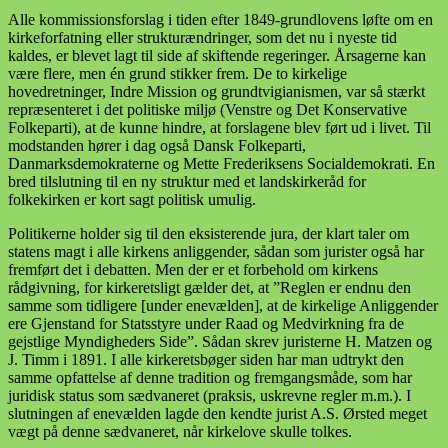
Alle kommissionsforslag i tiden efter 1849-grundlovens løfte om en
kirkeforfatning eller strukturændringer, som det nu i nyeste tid
kaldes, er blevet lagt til side af skiftende regeringer. Årsagerne kan
være flere, men én grund stikker frem. De to kirkelige
hovedretninger, Indre Mission og grundtvigianismen, var så stærkt
repræsenteret i det politiske miljø (Venstre og Det Konservative
Folkeparti), at de kunne hindre, at forslagene blev ført ud i livet. Til
modstanden hører i dag også Dansk Folkeparti,
Danmarksdemokraterne og Mette Frederiksens Socialdemokrati. En
bred tilslutning til en ny struktur med et landskirkeråd for
folkekirken er kort sagt politisk umulig.
Politikerne holder sig til den eksisterende jura, der klart taler om
statens magt i alle kirkens anliggender, sådan som jurister også har
fremført det i debatten. Men der er et forbehold om kirkens
rådgivning, for kirkeretsligt gælder det, at ”Reglen er endnu den
samme som tidligere [under enevælden], at de kirkelige Anliggender
ere Gjenstand for Statsstyre under Raad og Medvirkning fra de
gejstlige Myndigheders Side”. Sådan skrev juristerne H. Matzen og
J. Timm i 1891. I alle kirkeretsbøger siden har man udtrykt den
samme opfattelse af denne tradition og fremgangsmåde, som har
juridisk status som sædvaneret (praksis, uskrevne regler m.m.). I
slutningen af enevælden lagde den kendte jurist A.S. Ørsted meget
vægt på denne sædvaneret, når kirkelove skulle tolkes.