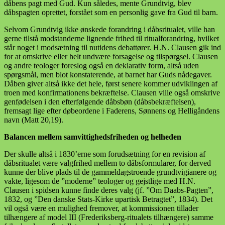
dåbens pagt med Gud. Kun således, mente Grundtvig, blev
dåbspagten oprettet, forstået som en personlig gave fra Gud til barn.
Selvom Grundtvig ikke ønskede forandring i dåbsritualet, ville han
gerne tilstå modstanderne lignende frihed til ritualforandring, hvilket
står noget i modsætning til nutidens debattører. H.N. Clausen gik ind
for at omskrive eller helt undvære forsagelse og tilspørgsel. Clausen
og andre teologer foreslog også en deklarativ form, altså uden
spørgsmål, men blot konstaterende, at barnet har Guds nådegaver.
Dåben giver altså ikke det hele, først senere kommer udviklingen af
troen med konfirmationens bekræftelse. Clausen ville også omskrive
genfødelsen i den efterfølgende dåbsbøn (dåbsbekræftelsen),
fremsagt lige efter døbeordene i Faderens, Sønnens og Helligåndens
navn (Matt 20,19).
Balancen mellem samvittighedsfriheden og helheden
Der skulle altså i 1830’erne som forudsætning for en revision af
dåbsritualet være valgfrihed mellem to dåbsformularer, for derved
kunne der blive plads til de gammeldagstroende grundtvigianere og
vakte, ligesom de ”moderne” teologer og gejstlige med H.N.
Clausen i spidsen kunne finde deres valg (jf. ”Om Daabs-Pagten”,
1832, og ”Den danske Stats-Kirke upartisk Betragtet”, 1834). Det
vil også være en mulighed fremover, at kommissionen tillader
tilhængere af model III (Frederiksberg-ritualets tilhængere) samme