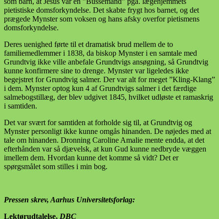
som barn, at Jesus var en ”Bussemand” pga. lægehjemmets
pietistiske domsforkyndelse. Det skabte frygt hos barnet, og det
prægede Mynster som voksen og hans afsky overfor pietismens
domsforkyndelse.
Deres uenighed førte til et dramatisk brud mellem de to
familiemedlemmer i 1838, da biskop Mynster i en samtale med
Grundtvig ikke ville anbefale Grundtvigs ansøgning, så Grundtvig
kunne konfirmere sine to drenge. Mynster var ligeledes ikke
begejstret for Grundtvig salmer. Der var alt for meget ”Kling-Klang”
i dem. Mynster optog kun 4 af Grundtvigs salmer i det færdige
salmebogstillæg, der blev udgivet 1845, hvilket udløste et ramaskrig
i samtiden.
Det var svært for samtiden at forholde sig til, at Grundtvig og
Mynster personligt ikke kunne omgås hinanden. De nøjedes med at
tale om hinanden. Dronning Caroline Amalie mente endda, at det
efterhånden var så djævelsk, at kun Gud kunne nedbryde væggen
imellem dem. Hvordan kunne det komme så vidt? Det er
spørgsmålet som stilles i min bog.
Pressen skrev, Aarhus Universitetsforlag:
Lektørudtalelse,
DBC