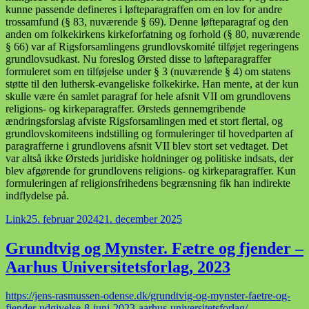
kunne passende defineres i løfteparagraffen om en lov for andre
trossamfund (§ 83, nuværende § 69). Denne løfteparagraf og den
anden om folkekirkens kirkeforfatning og forhold (§ 80, nuværende
§ 66) var af Rigsforsamlingens grundlovskomité tilføjet regeringens
grundlovsudkast. Nu foreslog Ørsted disse to løfteparagraffer
formuleret som en tilføjelse under § 3 (nuværende § 4) om statens
støtte til den luthersk-evangeliske folkekirke. Han mente, at der kun
skulle være én samlet paragraf for hele afsnit VII om grundlovens
religions- og kirkeparagraffer. Ørsteds gennemgribende
ændringsforslag afviste Rigsforsamlingen med et stort flertal, og
grundlovskomiteens indstilling og formuleringer til hovedparten af
paragrafferne i grundlovens afsnit VII blev stort set vedtaget. Det
var altså ikke Ørsteds juridiske holdninger og politiske indsats, der
blev afgørende for grundlovens religions- og kirkeparagraffer. Kun
formuleringen af religionsfrihedens begrænsning fik han indirekte
indflydelse på.
Format
Udgivet
Link
25. februar 2024
21. december 2025
i
Grundtvig og Mynster. Fætre og fjender –
Aarhus Universitetsforlag, 2023
https://jens-rasmussen-odense.dk/grundtvig-og-mynster-faetre-og-
fjender-udgivelse-8-juni-2023-aarhus-universitetsforlag/