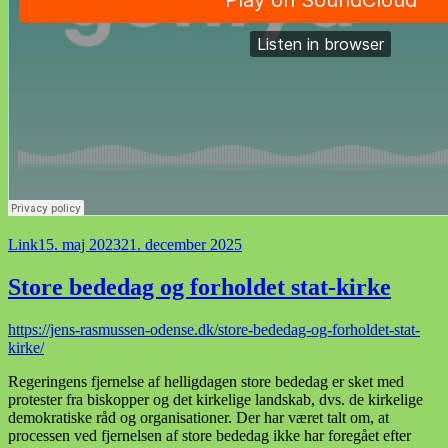
Format
Udgivet
Link
15. maj 2023
21. december 2025
i
Store bededag og forholdet stat-kirke
https://jens-rasmussen-odense.dk/store-bededag-og-forholdet-stat-
kirke/
Regeringens fjernelse af helligdagen store bededag er sket med
protester fra biskopper og det kirkelige landskab, dvs. de kirkelige
demokratiske råd og organisationer. Der har været talt om, at
processen ved fjernelsen af store bededag ikke har foregået efter