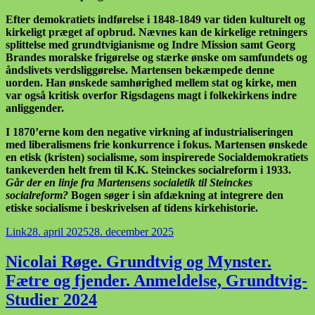
Efter demokratiets indførelse i 1848-1849 var tiden kulturelt og
kirkeligt præget af opbrud. Nævnes kan de kirkelige retningers
splittelse med grundtvigianisme og Indre Mission samt Georg
Brandes moralske frigørelse og stærke ønske om samfundets og
åndslivets verdsliggørelse. Martensen bekæmpede denne
uorden. Han ønskede samhørighed mellem stat og kirke, men
var også kritisk overfor Rigsdagens magt i folkekirkens indre
anliggender.
I 1870’erne kom den negative virkning af industrialiseringen
med liberalismens frie konkurrence i fokus. Martensen ønskede
en etisk (kristen) socialisme, som inspirerede Socialdemokratiets
tankeverden helt frem til K.K. Steinckes socialreform i 1933.
Går der en linje fra Martensens socialetik til Steinckes
socialreform?
Bogen søger i sin afdækning at integrere den
etiske socialisme i beskrivelsen af tidens kirkehistorie.
Format
Udgivet
Link
28. april 2025
28. december 2025
i
Nicolai Røge. Grundtvig og Mynster.
Fætre og fjender. Anmeldelse, Grundtvig-
Studier 2024