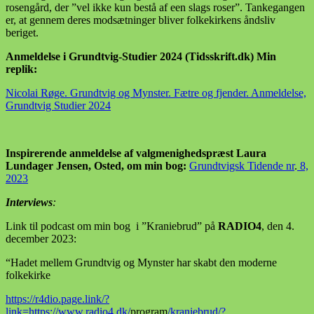
rosengård, der ”vel ikke kun bestå af een slags roser”. Tankegangen
er, at gennem deres modsætninger bliver folkekirkens åndsliv
beriget.
Anmeldelse i Grundtvig-Studier 2024 (Tidsskrift.dk) Min
replik:
Nicolai Røge. Grundtvig og Mynster. Fætre og fjender. Anmeldelse,
Grundtvig Studier 2024
Inspirerende anmeldelse af valgmenighedspræst Laura
Lundager Jensen, Osted, om min bog:
Grundtvigsk Tidende nr
.
8,
2023
Interviews
:
Link til podcast om min bog i ”Kraniebrud” på
RADIO4
, den 4.
december 2023:
“Hadet mellem Grundtvig og Mynster har skabt den moderne
folkekirke
https://r4dio.page.link/?
link=https://www.radio4.dk/
program
/kraniebrud/?